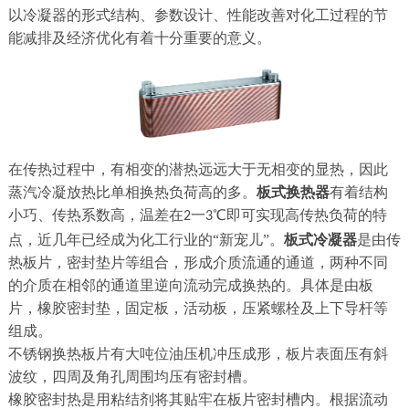
以冷凝器的形式结构、参数设计、性能改善对化工过程的节
能减排及经济优化有着十分重要的意义。
在传热过程中，有相变的潜热远远大于无相变的显热，因此
蒸汽冷凝放热比单相换热负荷高的多。
板式换热器
有着结构
小巧、传热系数高，温差在
一
℃即可实现高传热负荷的特
2
3
点，近几年已经成为化工行业的“新宠儿”。
板式冷凝器
是由传
热板片，密封垫片等组合，形成介质流通的通道，两种不同
的介质在相邻的通道里逆向流动完成换热的。具体是由板
片，橡胶密封垫，固定板，活动板，压紧螺栓及上下导杆等
组成。
不锈钢换热板片有大吨位油压机冲压成形，板片表面压有斜
波纹，四周及角孔周围均压有密封槽。
橡胶密封热是用粘结剂将其贴牢在板片密封槽内。根据流动