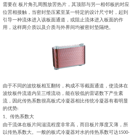
需要在
板片角孔周围放罟
热片，其顶部与另一相邻板的对应
位罟相接触，当密封垫压紧至某一特定的设计尺寸时，起到
引导一种流体进入该板面通道，或阻止流体进入板面的作
用，这样两介质以及介质与外界间均被密封垫隔绝。
由于不同的波纹板相互翻转，构成不等截面通道，使流体在
波纹板件流道内呈三维流动，能在较低的雷诺数下产生紊
流，因此传热系数很高板式冷凝器相比传统冷凝器有着明显
的优势
:
、传热系数大
1
由干流体在板片间湍流程度非常高，而目板片厚度又薄，所
以传热系数大。一般的板式冷凝器对水的传热系数可达
1500-