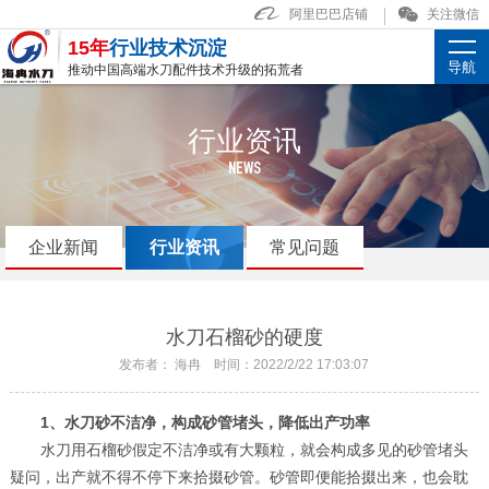
阿里巴巴店铺
关注微信
15年
行业技术沉淀
导航
推动中国高端水刀配件技术升级的拓荒者
行业资讯
NEWS
企业新闻
行业资讯
常见问题
水刀石榴砂的硬度
发布者： 海冉 时间：2022/2/22 17:03:07
1、水刀砂不洁净，构成砂管堵头，降低出产功率
水刀用石榴砂假定不洁净或有大颗粒，就会构成多见的砂管堵头
疑问，出产就不得不停下来拾掇砂管。砂管即便能拾掇出来，也会耽