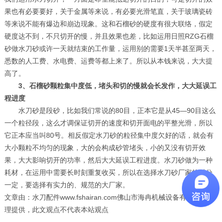
果也有必要要好，关于金属等来说，有必要光滑笔直，关于玻璃瓷砖
等来说不能有爆边和崩边现象。这和石榴砂的硬度有很大联络，假定
硬度达不到，不只切开的慢，并且效果也差，比如运用日照RZG石榴
砂做水刀砂或许一天就结束的工作量，运用别的需要1天半甚至两天，
悉数的人工费、水电费、运费等都上来了。所以从本钱来说，大大提
高了。
3、石榴砂颗粒集中度低，堵头和切的慢就会长发作，大大延误工
程进度
水刀砂是段砂，比如我们常说的80目，正本它是从45—90目这么
一个粒径段，这么才调保证切开的速度和切开面电的平整光滑，所以
它正本应当叫80号。相反假定水刀砂的粒径集中度欠好的话，就会有
大小颗粒不均匀的现象，大的会构成砂管堵头，小的又没有切开效
果，大大影响切开的功率，然后大大延误工程进度。水刀砂做为一种
耗材，在运用中需要长时刻重复收买，所以在选择水刀砂厂家的时分
一定，要选择有实力的、规范的大厂家。
文章由：水刀配件www.fshairan.com佛山市海冉机械设备有限公司整
理提供，此文观点不代表本站观点