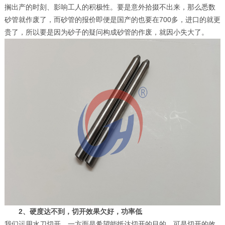
搁出产的时刻、影响工人的积极性。要是意外拾掇不出来，那么悉数
砂管就作废了，而砂管的报价即便是国产的也要在700多，进口的就更
贵了，所以要是因为砂子的疑问构成砂管的作废，就因小失大了。
2、硬度达不到，切开效果欠好，功率低
我们运用水刀切开，一方面是希望能抵达切开的目的，可是切开的效