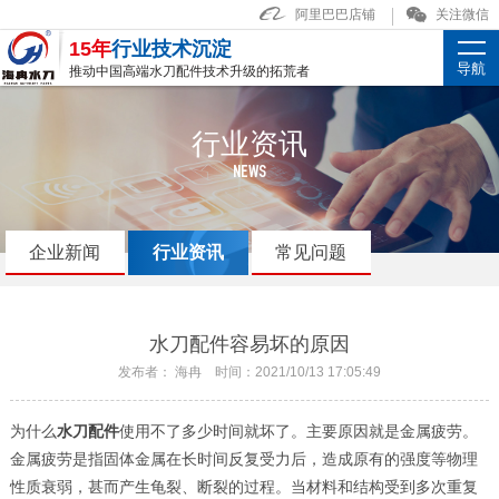
阿里巴巴店铺
关注微信
15年
行业技术沉淀
导航
推动中国高端水刀配件技术升级的拓荒者
行业资讯
NEWS
企业新闻
行业资讯
常见问题
水刀配件容易坏的原因
发布者： 海冉 时间：2021/10/13 17:05:49
为什么
水刀配件
使用不了多少时间就坏了。主要原因就是金属疲劳。
金属疲劳是指固体金属在长时间反复受力后，造成原有的强度等物理
性质衰弱，甚而产生龟裂、断裂的过程。当材料和结构受到多次重复