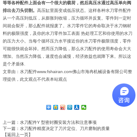
等等各种配件上面会有一个很大的载荷，然后高压水通过高压单向阀
排出去刀头切割。
高压缸里面变成低压状态。这样各种水刀零件配件
从一个高压到低压，从膨胀到收缩，压力循环并反复。零件到一定时
间就会裂开，那么配件就报废了。水刀零件它的寿命取决于水刀钢材
料的极限强度，及你的水刀零件加工表面 热处理工艺和你使用的水刀
的压力大小。当每个循环压力水平接近你的水刀零件极限强度，零件
可能很快就会坏掉。然而压力降低，那么水刀配件的使用寿命会大大
增加。当然压力降低，速度也会减慢，经济效益也就降下来。所以这
是个矛盾体.
文章由：水刀配件www.fshairan.com佛山市海冉机械设备有限公司整
理提供，此文观点不代表本站观点
上一篇
：水刀配件Y 型密封圈安装方法和注意事项
下一篇
：水刀配件精度决定了刀片定位、刀片磨制的质量
【返回上一页】