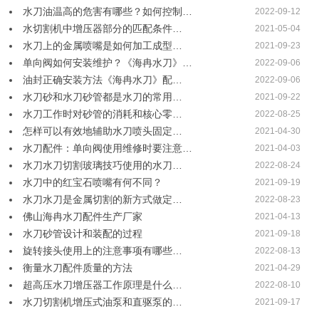
水刀油温高的危害有哪些？如何控制…
2022-09-12
水切割机中增压器部分的匹配条件…
2021-05-04
水刀上的金属喷嘴是如何加工成型…
2021-09-23
单向阀如何安装维护？《海冉水刀》…
2022-09-06
油封正确安装方法《海冉水刀》配…
2022-09-06
水刀砂和水刀砂管都是水刀的常用…
2021-09-22
水刀工作时对砂管的消耗和核心零…
2022-08-25
怎样可以有效地辅助水刀喷头固定…
2021-04-30
水刀配件：单向阀使用维修时要注意…
2021-04-03
水刀水刀切割玻璃技巧使用的水刀…
2022-08-24
水刀中的红宝石喷嘴有何不同？
2021-09-19
水刀水刀是金属切割的新方式做定…
2022-08-23
佛山海冉水刀配件生产厂家
2021-04-13
水刀砂管设计和装配的过程
2021-09-18
旋转接头使用上的注意事项有哪些…
2022-08-13
衡量水刀配件质量的方法
2021-04-29
超高压水刀增压器工作原理是什么…
2022-08-10
水刀切割机增压式油泵和直驱泵的…
2021-09-17